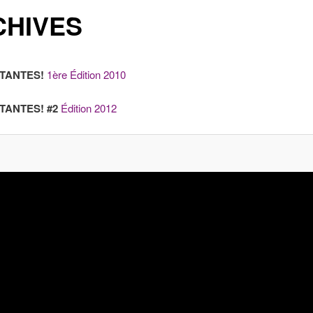
CHIVES
TANTES!
1ère Édition 2010
TANTES!
#2
Édition 2012